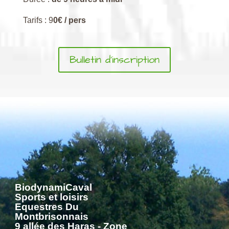
Tarifs : 9
0€ / pers
Bulletin d'inscription
BiodynamiCaval
Sports et loisirs
Equestres Du
Montbrisonnais
9 allée des Haras - Zone